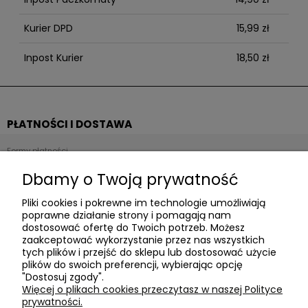
Kurier DPD
15,99 zł
Inpost Kurier
18,50 zł
PŁATNOŚCI I DOSTAWA
Formy płatności
Czas i koszty dostawy
Dbamy o Twoją prywatność
Czas realizacji zamówienia
Pliki cookies i pokrewne im technologie umożliwiają
Zwroty i reklamacje
poprawne działanie strony i pomagają nam
dostosować ofertę do Twoich potrzeb. Możesz
NOWOŚCI
zaakceptować wykorzystanie przez nas wszystkich
tych plików i przejść do sklepu lub dostosować użycie
plików do swoich preferencji, wybierając opcję
Nowości
"Dostosuj zgody".
Więcej o plikach cookies przeczytasz w naszej Polityce
INFORMACJE
prywatności.