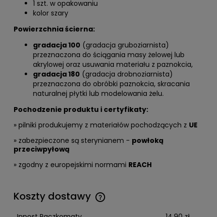
1 szt. w opakowaniu
kolor szary
Powierzchnia ścierna:
gradacja 100
(gradacja gruboziarnista)
przeznaczona do ściągania masy żelowej lub
akrylowej oraz usuwania materiału z paznokcia,
gradacja 180
(gradacja drobnoziarnista)
przeznaczona do obróbki paznokcia, skracania
naturalnej płytki lub modelowania żelu.
Pochodzenie produktu i certyfikaty:
» pilniki produkujemy z materiałów pochodzących z
UE
» zabezpieczone są sterynianem -
powłoką
przeciwpyłową
» zgodny z europejskimi normami
REACH
Koszty dostawy
Cena nie zawiera ewentualnych kosztów płatności
Inpost Paczkomaty
14,90 zł