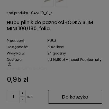
Kod produktu:
04M-10_Ł1_s
Hubu pilnik do paznokci ŁÓDKA SLIM
MINI 100/180, folia
Producent:
HUBU
Dostępność:
duża ilość
Wysyłka w:
24 godziny
Dostawa:
od 14,90 zł
- Inpost Paczkomaty
sprawdź formy dostawy
Cena nie zawiera ewentualnych kosztów płatności
0,95 zł
+
Do koszyka
szt.
-